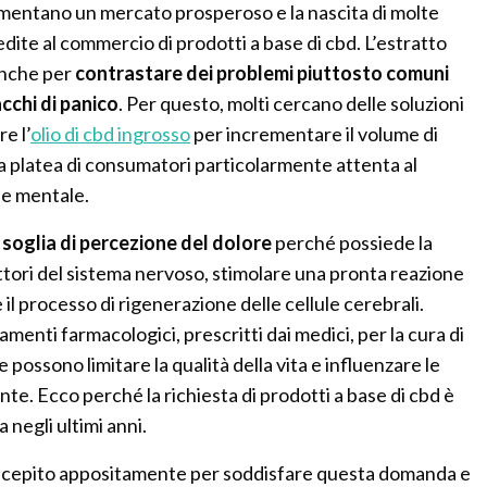
limentano un mercato prosperoso e la nascita di molte
edite al commercio di prodotti a base di cbd. L’estratto
 anche per
contrastare dei problemi piuttosto comuni
acchi di panico
. Per questo, molti cercano delle soluzioni
e l’
olio di cbd ingrosso
per incrementare il volume di
na platea di consumatori particolarmente attenta al
 e mentale.
 soglia di percezione del dolore
perché possiede la
cettori del sistema nervoso, stimolare una pronta reazione
il processo di rigenerazione delle cellule cerebrali.
amenti farmacologici, prescritti dai medici, per la cura di
possono limitare la qualità della vita e influenzare le
iente. Ecco perché la richiesta di prodotti a base di cbd è
egli ultimi anni.
ncepito appositamente per soddisfare questa domanda e