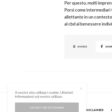
Per questo, molti impren
Porsi come intermediari 
allettante in un contesto
al cbd al benessere indiv
0
SHA
SHARES
Il nostro sito utilizza i cookie. Ulteriori
informazioni sul nostro utilizzo:
I ACCEPT USE OF COOKIES
CHI SONO
GUEST BLOGGER
DISCLAIMER