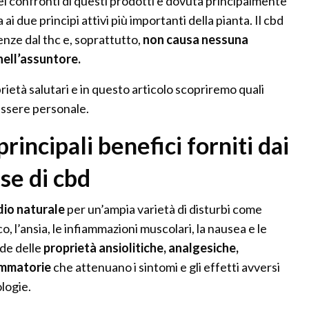
ei confronti di questi prodotti è dovuta principalmente
ai due principi attivi più importanti della pianta. Il cbd
enze dal thc e, soprattutto,
non causa nessuna
nell’assuntore.
età salutari e in questo articolo scopriremo quali
essere personale.
principali benefici forniti dai
se di cbd
dio naturale
per un’ampia varietà di disturbi come
co, l’ansia, le infiammazioni muscolari, la nausea e le
ede delle
proprietà ansiolitiche, analgesiche,
ammatorie
che attenuano i sintomi e gli effetti avversi
logie.