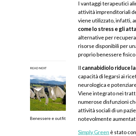
I vantaggi terapeutici a
attività imprenditoriali d
viene utilizzato, infatti,
come lo stress e gli att
alternative per recuperar
risorse disponibili per u
proprio benessere fisico
Il
cannabidiolo riduce la
READ NEXT
capacità di legarsi ai ri
neurologica e potenziare 
Viene integrato nei tratt
numerose disfunzioni che 
attività sociali di un paz
notevolmente aumentata n
Benessere e outfit
Simply Green
è stato co