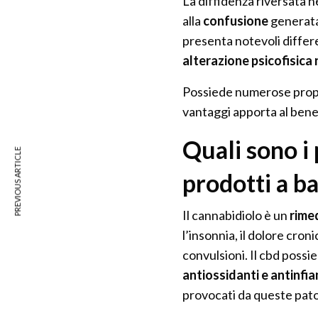
La diffidenza riversata n
alla
confusione
generata 
presenta notevoli differ
alterazione psicofisica 
Possiede numerose propri
vantaggi apporta al ben
Quali sono i 
PREVIOUS ARTICLE
prodotti a ba
Il cannabidiolo è un
rime
l’insonnia, il dolore croni
convulsioni. Il cbd possi
antiossidanti e antinfi
provocati da queste pato