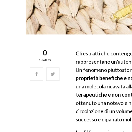
0
Gli estratti che contengo
SHARES
rappresentano un’autent
Un fenomeno piuttosto re
proprietà benefiche e n
una molecola ricavata all
terapeutiche e non con
ottenuto una notevole not
circolazione di un volum
successo e dipanato molt