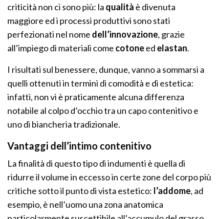
criticità non ci sono più: la
qualità
è divenuta
maggiore ed i processi produttivi sono stati
perfezionati nel nome
dell’innovazione
, grazie
all’impiego di materiali come
cotone
ed
elastan
.
I risultati sul benessere, dunque, vanno a sommarsi a
quelli ottenuti in termini di comodità e di estetica:
infatti, non vi è praticamente alcuna differenza
notabile al colpo d’occhio tra un capo contenitivo e
uno di biancheria tradizionale.
Vantaggi dell’intimo contenitivo
La finalità di questo tipo di indumenti è quella di
ridurre il volume in eccesso in certe zone del corpo più
critiche sotto il punto di vista estetico:
l’addome
, ad
esempio, è nell’uomo una zona anatomica
particolarmente suscettibile all’accumulo del grasso,