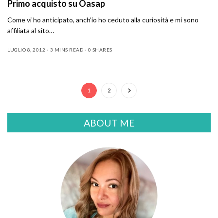
Primo acquisto su Oasap
Come vi ho anticipato, anch’io ho ceduto alla curiosità e mi sono
affiliata al sito…
LUGLIO 8, 2012
3 MINS READ
0 SHARES
1
2
ABOUT ME