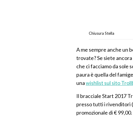
Chiusura Stella
A me sempre anche un bel
trovate? Se siete ancora 
che ci facciamo da sole so
paura è quella del famige
una
wishlist sul sito Trol
Il bracciale Start 2017 T
presso tutti i rivenditor
promozionale di € 99,00.