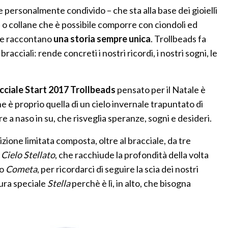
he personalmente condivido – che sta alla base dei gioielli
li o collane che è possibile comporre con ciondoli ed
eme raccontano
una storia sempre unica
. Trollbeads fa
racciali: rende concreti i nostri ricordi, i nostri sogni, le
cciale Start 2017 Trollbeads
pensato per il Natale è
one è proprio quella di un cielo invernale trapuntato di
are a naso in su, che risveglia speranze, sogni e desideri.
edizione limitata composta, oltre al bracciale, da tre
o
Cielo Stellato
, che racchiude la profondità della volta
to
Cometa
, per ricordarci di seguire la scia dei nostri
sura speciale
Stella
perchè è lì, in alto, che bisogna