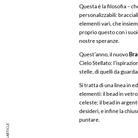
Questa è la filosofia – c
personalizzabili: braccia
elementi vari, che insi
proprio questo con i suoi b
nostre speranze.
Quest’anno, il nuovo
Bra
Cielo Stellato: l’ispirazi
stelle, di quelli da guard
Si tratta di una linea in 
elementi: il bead in vetr
celeste; il bead in argen
desideri, e infine la chiu
puntare.