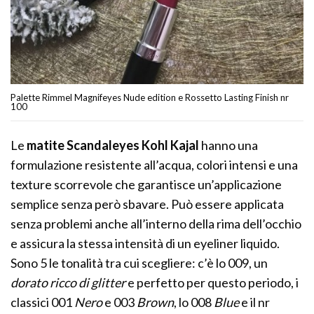
Palette Rimmel Magnifeyes Nude edition e Rossetto Lasting Finish nr
100
Le
matite Scandaleyes Kohl Kajal
hanno una
formulazione resistente all’acqua, colori intensi e una
texture scorrevole che garantisce un’applicazione
semplice senza però sbavare. Può essere applicata
senza problemi anche all’interno della rima dell’occhio
e assicura la stessa intensità di un eyeliner liquido.
Sono 5 le tonalità tra cui scegliere: c’è lo 009, un
dorato ricco di glitter
e perfetto per questo periodo, i
classici 001
Nero
e 003
Brown
, lo 008
Blue
e il nr