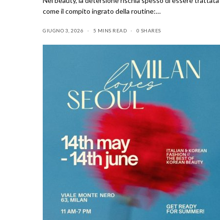
Nel beauty, la detersione rischia spesso di essere trattata
come il compito ingrato della routine:…
GIUGNO 3, 2026
5 MINS READ
0 SHARES