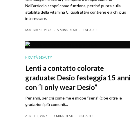
Nell’articolo scopri come funziona, perché punta sulla
stabilità della vitamina C, quali attivi contiene e a chi può
interessare.
MAGGIO 13, 2026
5 MINS READ
0 SHARES
NOVITÀ BEAUTY
Lenti a contatto colorate
graduate: Desio festeggia 15 ann
con “I only wear Desio”
Per anni, per chi come me è miope “seria” (cioè oltre le
gradazioni più comuni)…
APRILE 3, 2026
4 MINS READ
0 SHARES