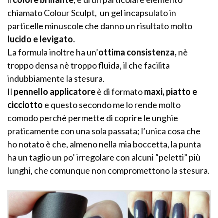
chiamato Colour Sculpt, un gel incapsulato in
particelle minuscole che danno un risultato molto
lucido e levigato.
La formula inoltre ha un’
ottima consistenza,
nè
troppo densa nè troppo fluida, il che facilita
indubbiamente la stesura.
Il
pennello applicatore
è di formato
maxi, piatto e
cicciotto
e questo secondo me lo rende molto
comodo perchè permette di coprire le unghie
praticamente con una sola passata; l’unica cosa che
ho notato è che, almeno nella mia boccetta, la punta
ha un taglio un po’ irregolare con alcuni “peletti” più
lunghi, che comunque non compromettono la stesura.