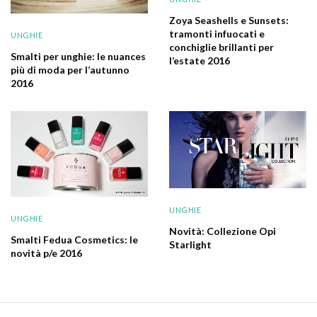
Zoya Seashells e Sunsets:
tramonti infuocati e
UNGHIE
conchiglie brillanti per
Smalti per unghie: le nuances
l’estate 2016
più di moda per l’autunno
2016
UNGHIE
UNGHIE
Novità: Collezione Opi
Smalti Fedua Cosmetics: le
Starlight
novità p/e 2016