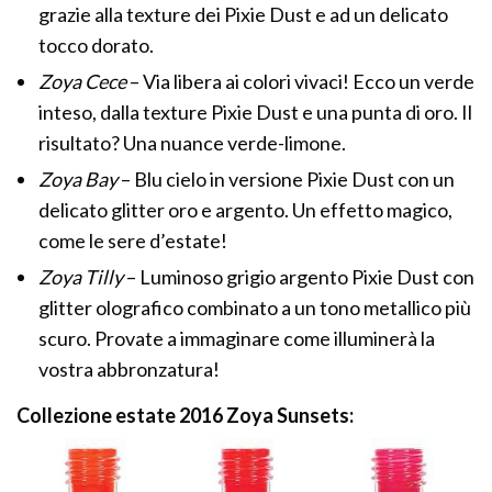
grazie alla texture dei Pixie Dust e ad un delicato
tocco dorato.
Zoya Cece
– Via libera ai colori vivaci! Ecco un verde
inteso, dalla texture Pixie Dust e una punta di oro. Il
risultato? Una nuance verde-limone.
Zoya Bay
– Blu cielo in versione Pixie Dust con un
delicato glitter oro e argento. Un effetto magico,
come le sere d’estate!
Zoya Tilly
– Luminoso grigio argento Pixie Dust con
glitter olografico combinato a un tono metallico più
scuro. Provate a immaginare come illuminerà la
vostra abbronzatura!
Collezione estate 2016 Zoya Sunsets: