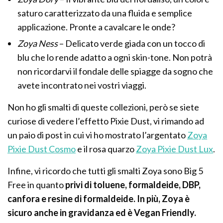
saturo caratterizzato da una fluida e semplice
applicazione. Pronte a cavalcare le onde?
Zoya Ness
– Delicato verde giada con un tocco di
blu che lo rende adatto a ogni skin-tone. Non potrà
non ricordarvi il fondale delle spiagge da sogno che
avete incontrato nei vostri viaggi.
Non ho gli smalti di queste collezioni, però se siete
curiose di vedere l’effetto Pixie Dust, vi rimando ad
un paio di post in cui vi ho mostrato l’argentato
Zoya
Pixie Dust Cosmo
e il rosa quarzo
Zoya Pixie Dust Lux
.
Infine, vi ricordo che tutti gli smalti Zoya sono Big 5
Free in quanto
privi di toluene, formaldeide, DBP,
canfora e resine di formaldeide. In più, Zoya è
sicuro anche in gravidanza ed è Vegan Friendly.