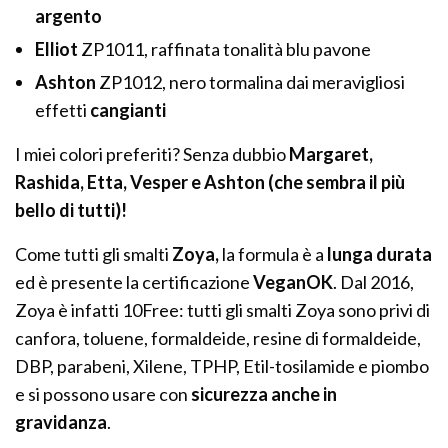
argento
Elliot
ZP1011, raffinata tonalità blu pavone
Ashton
ZP1012, nero tormalina dai meravigliosi
effetti
cangianti
I miei colori preferiti? Senza dubbio
Margaret,
Rashida, Etta, Vesper e Ashton (che sembra il più
bello di tutti)!
Come tutti gli smalti
Zoya,
la formula è a
lunga durata
ed è presente la certificazione
VeganOK
. Dal 2016,
Zoya è infatti 10Free: tutti gli smalti Zoya sono privi di
canfora, toluene, formaldeide, resine di formaldeide,
DBP, parabeni, Xilene, TPHP, Etil-tosilamide e piombo
e si possono usare con
sicurezza anche in
gravidanza
.