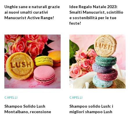
Unghie sane e naturali grazie
Idee Regalo Natale 2023:
ai nuovi smalti curativi
Smalti Manucurist, scintillio
Manucurist Active Range!
e sostenibilità per le tue
feste!
CAPELLI
CAPELLI
Shampoo Solido Lush
Shampoo solido Lush: i
Montalbano, recensione
migliori shampoo Lush