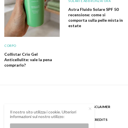
SOLARI E ABBRONZATURA
Astra Fluido Solare SPF 50
recensione: come si
comporta sulla pelle mista in
estate
CORPO
Collistar Crio Gel
Anticellulite: vale la pena
comprarlo?
CHI SONO
GUEST BLOGGER
DISCLAIMER
Il nostro sito utilizza i cookie. Ulteriori
informazioni sul nostro utilizzo:
COOKIE POLICY E PRIVACY
CREDITS