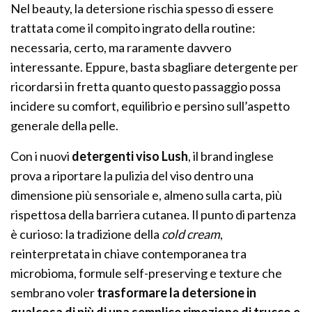
Nel beauty, la detersione rischia spesso di essere
trattata come il compito ingrato della routine:
necessaria, certo, ma raramente davvero
interessante. Eppure, basta sbagliare detergente per
ricordarsi in fretta quanto questo passaggio possa
incidere su comfort, equilibrio e persino sull’aspetto
generale della pelle.
Con i nuovi
detergenti viso Lush
, il brand inglese
prova a riportare la pulizia del viso dentro una
dimensione più sensoriale e, almeno sulla carta, più
rispettosa della barriera cutanea. Il punto di partenza
è curioso: la tradizione della
cold cream
,
reinterpretata in chiave contemporanea tra
microbioma, formule self-preserving e texture che
sembrano voler
trasformare la detersione in
qualcosa di più di una semplice rimozione di trucco e