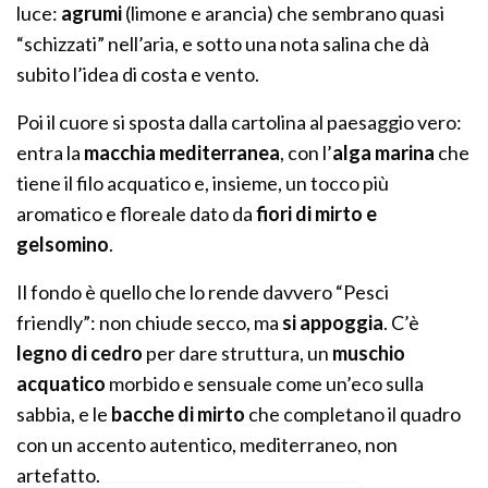
luce:
agrumi
(limone e arancia) che sembrano quasi
“schizzati” nell’aria, e sotto una nota salina che dà
subito l’idea di costa e vento.
Poi il cuore si sposta dalla cartolina al paesaggio vero:
entra la
macchia mediterranea
, con l’
alga marina
che
tiene il filo acquatico e, insieme, un tocco più
aromatico e floreale dato da
fiori di mirto e
gelsomino
.
Il fondo è quello che lo rende davvero “Pesci
friendly”: non chiude secco, ma
si appoggia
. C’è
legno di cedro
per dare struttura, un
muschio
acquatico
morbido e sensuale come un’eco sulla
sabbia, e le
bacche di mirto
che completano il quadro
con un accento autentico, mediterraneo, non
artefatto.