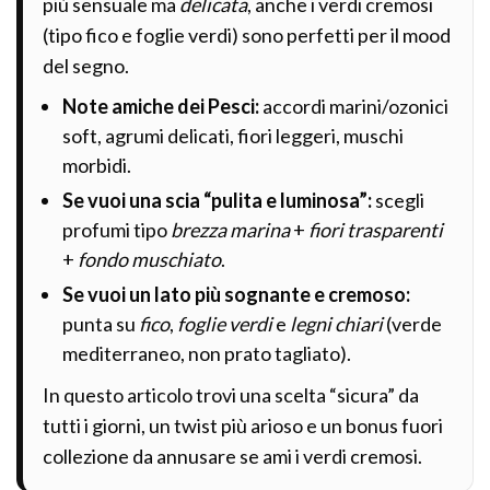
più sensuale ma
delicata
, anche i verdi cremosi
(tipo fico e foglie verdi) sono perfetti per il mood
del segno.
Note amiche dei Pesci:
accordi marini/ozonici
soft, agrumi delicati, fiori leggeri, muschi
morbidi.
Se vuoi una scia “pulita e luminosa”:
scegli
profumi tipo
brezza marina
+
fiori trasparenti
+
fondo muschiato
.
Se vuoi un lato più sognante e cremoso:
punta su
fico
,
foglie verdi
e
legni chiari
(verde
mediterraneo, non prato tagliato).
In questo articolo trovi una scelta “sicura” da
tutti i giorni, un twist più arioso e un bonus fuori
collezione da annusare se ami i verdi cremosi.