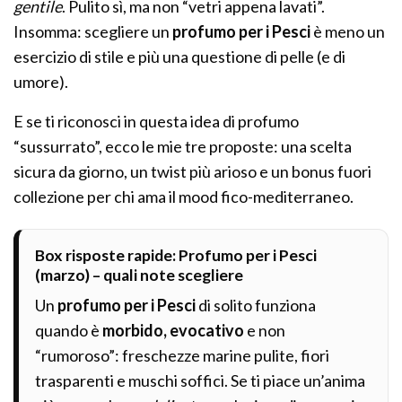
gentile
. Pulito sì, ma non “vetri appena lavati”.
Insomma: scegliere un
profumo per i Pesci
è meno un
esercizio di stile e più una questione di pelle (e di
umore).
E se ti riconosci in questa idea di profumo
“sussurrato”, ecco le mie tre proposte: una scelta
sicura da giorno, un twist più arioso e un bonus fuori
collezione per chi ama il mood fico-mediterraneo.
Box risposte rapide: Profumo per i Pesci
(marzo) – quali note scegliere
Un
profumo per i Pesci
di solito funziona
quando è
morbido, evocativo
e non
“rumoroso”: freschezze marine pulite, fiori
trasparenti e muschi soffici. Se ti piace un’anima