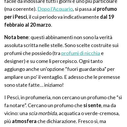
facile da indossare tutti i giorni e uno più particolare
(ma coerente).
Dopo l’Acquario
, si passa al
profumo
per i Pesci
, il cui periodo va indicativamente
dal 19
febbraio al 20 marzo
.
Nota bene
: questi abbinamenti non sono la verità
assoluta scritta nelle stelle. Sono scelte costruite sui
profumi che possiedo (tra
profumi di nicchia
e
designer) e su come li percepisco. Ogni tanto
aggiungo anche un’opzione “fuori guardaroba” per
ampliare un po’ il ventaglio. E adesso che le premesse
sono state fatte… iniziamo!
I Pesci, in profumeria, non cercano un profumo che “si
fa notare”. Cercano un profumo che
si sente
, ma da
vicino: una
scia morbida
, acquatica o verde-cremosa,
più
atmosfera
che dichiarazione. Fresco sì, ma