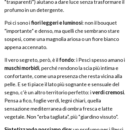
“trasparenti”) aiutano a dare luce senza trasformare il
profumo in un detergente.
Poi ci sono i
fiori leggeri e luminosi
: non il bouquet
“importante” e denso, ma quelli che sembrano stare
sospesi, come una magnolia ariosa o un fiore bianco
appena accennato.
Il vero segreto, però, è il
fondo
: i Pesci spesso amano i
muschi morbidi
, perché rendono la scia più intima e
confortante, come una presenza che resta vicina alla
pelle. E se ti piace il lato più sognante e sensuale del
segno, c’è un altro territorio perfetto: i
verdi cremosi
.
Pensa a fico, foglie verdi, legni chiari, quella
sensazione mediterranea di ombra fresca e latte
vegetale. Non “erba tagliata”, più “giardino vissuto”.
Sintetizzando possiamo dire:
un profumo per i Pesci