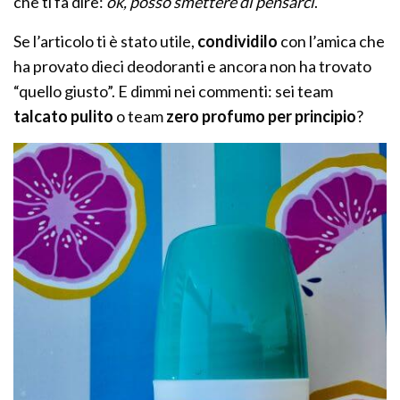
che ti fa dire:
ok, posso smettere di pensarci
.
Se l’articolo ti è stato utile,
condividilo
con l’amica che
ha provato dieci deodoranti e ancora non ha trovato
“quello giusto”. E dimmi nei commenti: sei team
talcato pulito
o team
zero profumo per principio
?