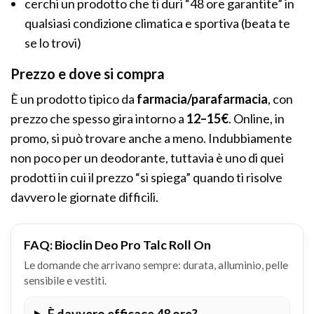
cerchi un prodotto che ti duri “48 ore garantite” in
qualsiasi condizione climatica e sportiva (beata te
se lo trovi)
Prezzo e dove si compra
È un prodotto tipico da
farmacia/parafarmacia
, con
prezzo che spesso gira intorno a
12–15€
. Online, in
promo, si può trovare anche a meno. Indubbiamente
non poco per un deodorante, tuttavia è uno di quei
prodotti in cui il prezzo “si spiega” quando ti risolve
davvero le giornate difficili.
FAQ: Bioclin Deo Pro Talc Roll On
Le domande che arrivano sempre: durata, alluminio, pelle
sensibile e vestiti.
È davvero efficace 48 ore?