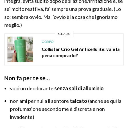
integra, evita subito dopo depilazione/irritazione e, se
sei molto reattiva, fai sempre una prova graduale. (Lo
so: sembra ovvio. Ma l’ovvio è la cosa che ignoriamo
meglio.)
SEE ALSO
CORPO
Collistar Crio Gel Anticellulite: vale la
pena comprarlo?
Non fa per te se…
vuoi un deodorante
senza sali di alluminio
non ami per nulla il sentore
talcato
(anche se qui la
profumazione secondo me è discreta e non
invadente)