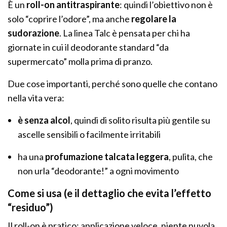
È un
roll-on antitraspirante
: quindi l’obiettivo non è
solo “coprire l’odore”, ma anche
regolare la
sudorazione
. La linea Talc è pensata per chi ha
giornate in cui il deodorante standard “da
supermercato” molla prima di pranzo.
Due cose importanti, perché sono quelle che contano
nella vita vera:
è senza alcol
, quindi di solito risulta più gentile su
ascelle sensibili o facilmente irritabili
ha una
profumazione talcata leggera
, pulita, che
non urla “deodorante!” a ogni movimento
Come si usa (e il dettaglio che evita l’effetto
“residuo”)
Il roll-on è pratico: applicazione veloce, niente nuvola