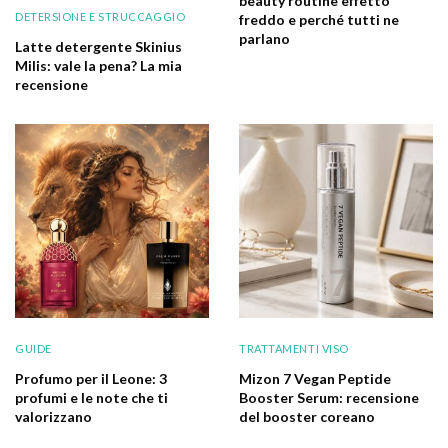
beauty routine effetto
DETERSIONE E STRUCCAGGIO
freddo e perché tutti ne
parlano
Latte detergente Skinius
Milis: vale la pena? La mia
recensione
GUIDE
TRATTAMENTI VISO
Profumo per il Leone: 3
Mizon 7 Vegan Peptide
profumi e le note che ti
Booster Serum: recensione
valorizzano
del booster coreano