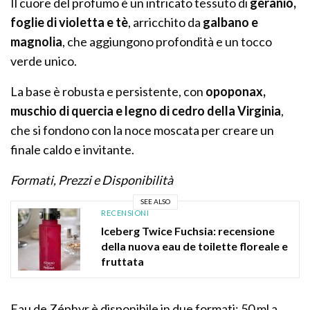
Il cuore del profumo è un intricato tessuto di
geranio,
foglie di violetta e tè
, arricchito da
galbano e
magnolia
, che aggiungono profondità e un tocco
verde unico.
La base è robusta e persistente, con
opoponax,
muschio di quercia e legno di cedro della Virginia
,
che si fondono con la noce moscata per creare un
finale caldo e invitante.
Formati, Prezzi e Disponibilità
SEE ALSO
RECENSIONI
Iceberg Twice Fuchsia: recensione
della nuova eau de toilette floreale e
fruttata
Eau de Zéphyr è disponibile in due formati: 50 ml a