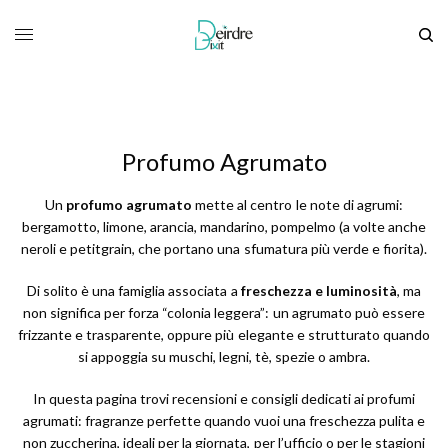
Profumo Agrumato
Un
profumo agrumato
mette al centro le note di agrumi:
bergamotto, limone, arancia, mandarino, pompelmo (a volte anche
neroli e petitgrain, che portano una sfumatura più verde e fiorita).
Di solito è una famiglia associata a
freschezza e luminosità
, ma
non significa per forza “colonia leggera”: un agrumato può essere
frizzante e trasparente, oppure più elegante e strutturato quando
si appoggia su muschi, legni, tè, spezie o ambra.
In questa pagina trovi recensioni e consigli dedicati ai profumi
agrumati: fragranze perfette quando vuoi una freschezza pulita e
non zuccherina, ideali per la giornata, per l’ufficio o per le stagioni