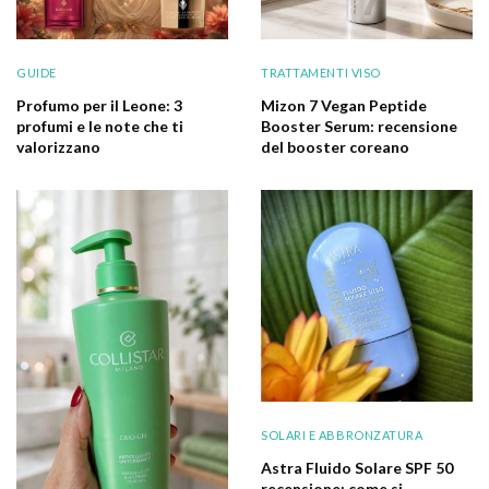
GUIDE
TRATTAMENTI VISO
Profumo per il Leone: 3
Mizon 7 Vegan Peptide
profumi e le note che ti
Booster Serum: recensione
valorizzano
del booster coreano
SOLARI E ABBRONZATURA
Astra Fluido Solare SPF 50
recensione: come si