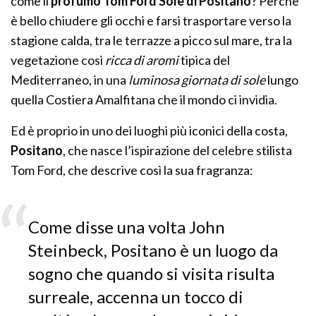
come il
profumo Tom Ford Sole di Positano
? Perchè
è bello chiudere gli occhi e farsi trasportare verso la
stagione calda, tra le terrazze a picco sul mare, tra la
vegetazione così
ricca di aromi
tipica del
Mediterraneo, in una
luminosa giornata di sole
lungo
quella Costiera Amalfitana che il mondo ci invidia.
Ed è proprio in uno dei luoghi più iconici della costa,
Positano
, che nasce l’ispirazione del celebre stilista
Tom Ford, che descrive così la sua fragranza:
Come disse una volta John
Steinbeck, Positano è un luogo da
sogno che quando si visita risulta
surreale, accenna un tocco di