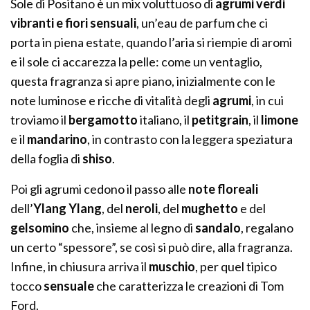
Sole di Positano è un mix voluttuoso di
agrumi verdi
vibranti e fiori sensuali
, un’eau de parfum che ci
porta in piena estate, quando l’aria si riempie di aromi
e il sole ci accarezza la pelle: come un ventaglio,
questa fragranza si apre piano, inizialmente con le
note luminose e ricche di vitalità degli
agrumi
, in cui
troviamo il
bergamotto
italiano, il
petitgrain
, il
limone
e il
mandarino
, in contrasto con la leggera speziatura
della foglia di
shiso
.
Poi gli agrumi cedono il passo alle
note floreali
dell’
Ylang Ylang
, del
neroli
, del
mughetto
e del
gelsomino
che, insieme al legno di
sandalo
, regalano
un certo “spessore”, se così si può dire, alla fragranza.
Infine, in chiusura arriva il
muschio
, per quel tipico
tocco
sensuale
che caratterizza le creazioni di Tom
Ford.