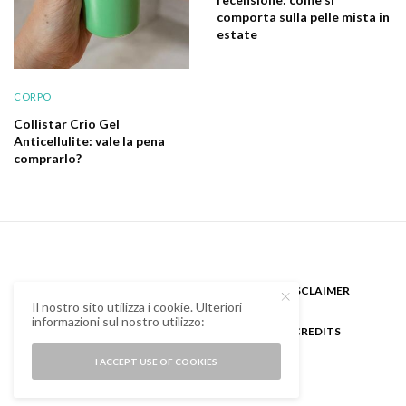
comporta sulla pelle mista in
estate
CORPO
Collistar Crio Gel
Anticellulite: vale la pena
comprarlo?
CHI SONO
GUEST BLOGGER
DISCLAIMER
Il nostro sito utilizza i cookie. Ulteriori
informazioni sul nostro utilizzo:
COOKIE POLICY E PRIVACY
CREDITS
I ACCEPT USE OF COOKIES