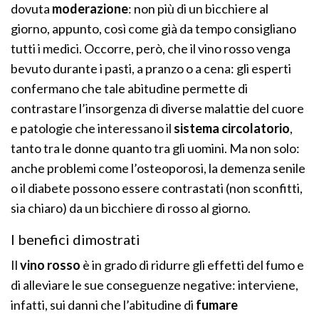
dovuta
moderazione
: non più di un bicchiere al
giorno, appunto, così come già da tempo consigliano
tutti i medici. Occorre, però, che il vino rosso venga
bevuto durante i pasti, a pranzo o a cena: gli esperti
confermano che tale abitudine permette di
contrastare l’insorgenza di diverse malattie del cuore
e patologie che interessano il
sistema circolatorio
,
tanto tra le donne quanto tra gli uomini. Ma non solo:
anche problemi come l’osteoporosi, la demenza senile
o il diabete possono essere contrastati (non sconfitti,
sia chiaro) da un bicchiere di rosso al giorno.
I benefici dimostrati
Il
vino rosso
è in grado di ridurre gli effetti del fumo e
di alleviare le sue conseguenze negative: interviene,
infatti, sui danni che l’abitudine di
fumare