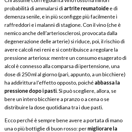
Chi assume con regolarità vino rosso ha minori
probabilità di ammalarsi di
artrite reumatoide
e di
demenza senile, e in più sconfigge più facilmente i
raffreddori e i malanni di stagione. Con il vino (che è
nemico anche dell’arteriosclerosi, provocata dalla
degenerazione delle arterie) si riduce, poi, il rischio di
avere calcoli nei reni e si contribuisce a regolare la
pressione arteriosa: mentre un consumo esagerato di
alcol è connesso alla comparsa di ipertensione, una
dose di 250 ml al giorno (pari, appunto, a un bicchiere)
ha addirittura l’effetto opposto, poiché
abbassa la
pressione dopo i pasti
. Si può scegliere, allora, se
bere un intero bicchiere a pranzo o a cena o se
distribuire la dose quotidiana tra i due pasti.
Ecco perché è sempre bene avere a portata di mano
una o più bottiglie di buon rosso: per
migliorare la