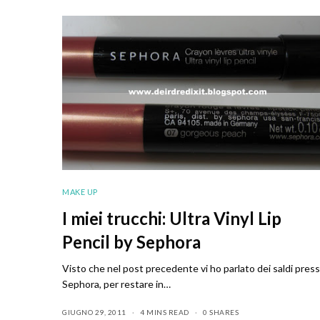
MAKE UP
I miei trucchi: Ultra Vinyl Lip
Pencil by Sephora
Visto che nel post precedente vi ho parlato dei saldi pres
Sephora, per restare in…
GIUGNO 29, 2011
4 MINS READ
0 SHARES