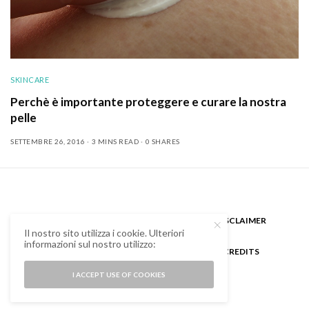
SKINCARE
Perchè è importante proteggere e curare la nostra
pelle
SETTEMBRE 26, 2016
3 MINS READ
0 SHARES
CHI SONO
GUEST BLOGGER
DISCLAIMER
Il nostro sito utilizza i cookie. Ulteriori
informazioni sul nostro utilizzo:
COOKIE POLICY E PRIVACY
CREDITS
I ACCEPT USE OF COOKIES