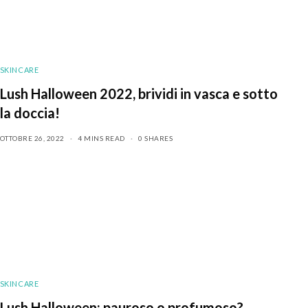
SKINCARE
Lush Halloween 2022, brividi in vasca e sotto
la doccia!
OTTOBRE 26, 2022
4 MINS READ
0 SHARES
SKINCARE
Lush Halloween: pauroso o profumoso?