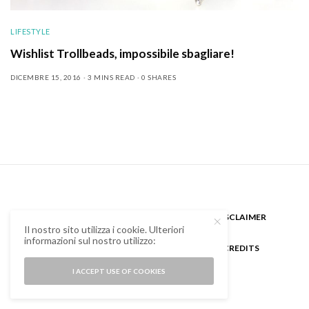
LIFESTYLE
Wishlist Trollbeads, impossibile sbagliare!
DICEMBRE 15, 2016
3 MINS READ
0 SHARES
CHI SONO
GUEST BLOGGER
DISCLAIMER
Il nostro sito utilizza i cookie. Ulteriori
informazioni sul nostro utilizzo:
COOKIE POLICY E PRIVACY
CREDITS
I ACCEPT USE OF COOKIES