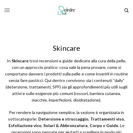
Skincare
In
Skincare
trovi recensioni e guide dedicate alla cura della pelle,
con un approccio pratico: cosa vale la pena provare, come si
comportano davvero i prodotti sulla pelle e come inserirli in routine
senza fare pasticci. Qui dentro convivono sia i contenuti “daily”
(detersione, trattamenti, SPF) sia gli approfondimenti più utili sugli
attivi e sulle esigenze più comuni (rossori, barriera cutanea,
macchie, imperfezioni, disidratazione).
Per rendere la navigazione semplice, la sezione è organizzata in
sottocategorie:
Detersione e struccaggio
,
Trattamenti viso
,
Esfoliazione viso
,
Solari & Abbronzatura
,
Corpo
e
Guide
. Le
recensioni sono pensate per aiutarti a scegliere in modo più