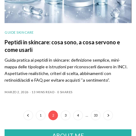
GUIDE SKINCARE
Peptidi in skincare: cosa sono, a cosa servono e
come usarli
Guida pratica ai peptidi in skincare: definizione semplice, mini-
mappa delle tipologie e istruzioni per riconoscerli davvero in INCI.
Aspettative realistiche, criteri di scelta, abbinamenti con
retinoidi/acidi e FAQ per evitare acquisti “a sentimento”.
MARZO 2, 2026
13 MINS READ
0 SHARES
1
2
3
4
…
33
ABOUT ME