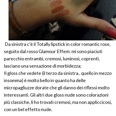
Da sinistra c’è il Totally lipstick in color romantic rose,
seguito dal rosso Glamour Effem: mi sono piaciuti
parecchio entrambi, cremosi, luminosi, coprenti,
lasciano una sensazione di morbidezza;
Il gloss che vedete (il terzo da sinistra.. quello in mezzo
insomma) è molto bello in quanto ha delle
micropagliuzze dorate che gli danno dei riflessi molto
interessanti. Gli altri due gloss nude sono colorazioni
più classiche, li ho trovati cremosi, ma non appliccicosi,
con un bel effetto nude.