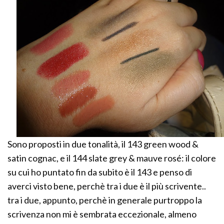
Sono proposti in due tonalità, il 143 green wood &
satin cognac, e il 144 slate grey & mauve rosé: il colore
su cui ho puntato fin da subito è il 143 e penso di
averci visto bene, perchè tra i due è il più scrivente..
tra i due, appunto, perchè in generale purtroppo la
scrivenza non mi è sembrata eccezionale, almeno