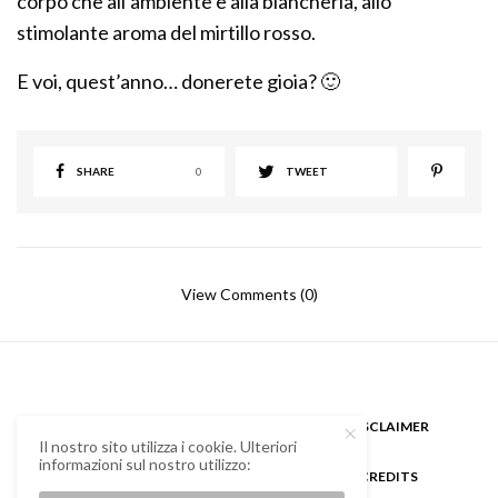
corpo che all’ambiente e alla biancheria, allo
stimolante aroma del mirtillo rosso.
E voi, quest’anno… donerete gioia? 🙂
SHARE
0
TWEET
View Comments (0)
CHI SONO
GUEST BLOGGER
DISCLAIMER
Il nostro sito utilizza i cookie. Ulteriori
informazioni sul nostro utilizzo:
COOKIE POLICY E PRIVACY
CREDITS