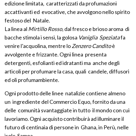
edizione limitata, caratterizzati da profumazioni
accattivanti ed evocative, che avvolgono nello spirito
festoso del Natale.
La linea al
Mirtillo Rosso
, dal fresco e brioso aroma di
bacche stimola i sensi, la golosa
Vaniglia Speziata
fa
venire l’acquolina, mentre lo
Zenzero Candito
è
avvolgente e frizzante. Ogni linea presenta
detergenti, esfolianti ed idratanti ma anche degli
articoli per profumare la casa, quali candele, diffusori
ed oli profumambiente.
Ogni prodotto delle linee natalizie contiene almeno
un ingrediente del Commercio Equo, fornito da una
delle comunità svantaggiate in tutto il mondo con cui
lavoriamo. Ogni acquisto contribuirà ad illuminare il
futuro di centinaia di persone in Ghana, in Perù, nelle
isole Samoa.