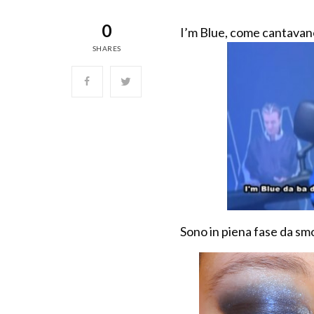
0
I’m Blue, come cantavano 
SHARES
Sono in piena fase da sm