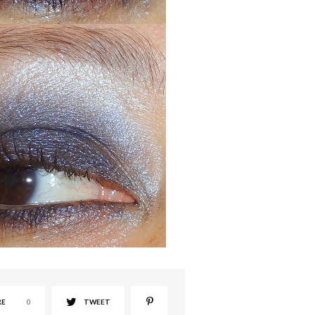
RE
0
TWEET