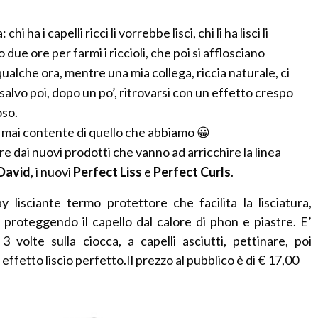
hi ha i capelli ricci li vorrebbe lisci, chi li ha lisci li
 due ore per farmi i riccioli, che poi si afflosciano
ualche ora, mentre una mia collega, riccia naturale, ci
 salvo poi, dopo un po’, ritrovarsi con un effetto crespo
oso.
e, mai contente di quello che abbiamo 😀
re dai nuovi prodotti che vanno ad arricchire la linea
 David
, i nuovi
Perfect Liss
e
Perfect Curls
.
 lisciante termo protettore che facilita la lisciatura,
io proteggendo il capello dal
calore di phon e piastre. E’
e 3
volte sulla ciocca, a capelli asciutti, pettinare, poi
 effetto liscio perfetto.
Il prezzo al pubblico è di € 17,00