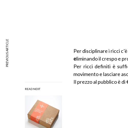
PREVIOUS ARTICLE
Per disciplinare i ricci c’è
e
liminando il crespo e p
Per ricci definiti è suf
movimento e lasciare as
Il prezzo al pubblico è di
READ NEXT