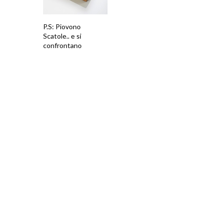
P.S: Piovono
Scatole.. e si
confrontano