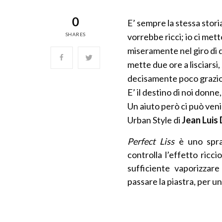
0
E’ sempre la stessa storia: c
SHARES
vorrebbe ricci; io ci metto
miseramente nel giro di q
mette due ore a lisciarsi,
decisamente poco grazi
E’ il destino di noi donn
Un aiuto però ci può veni
Urban Style di
Jean Luis
Perfect Liss
è uno spray
controlla l’effetto ricc
sufficiente
vaporizzar
passare la piastra, per un