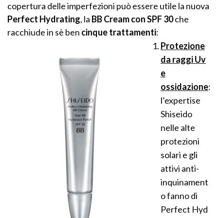
copertura delle imperfezioni può essere utile la nuova
Perfect Hydrating
, la
BB Cream con SPF 30
che
racchiude in sè ben
cinque trattamenti
:
Protezione
da raggi Uv
e
ossidazione
:
l’expertise
Shiseido
nelle alte
protezioni
solari e gli
attivi anti-
inquinament
o fanno di
Perfect Hyd