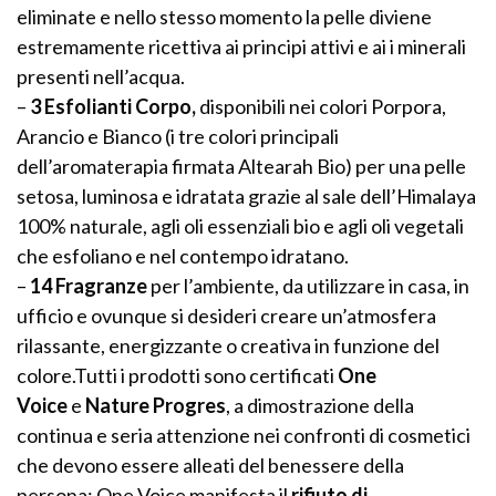
eliminate e nello stesso momento la pelle diviene
estremamente ricettiva ai principi attivi e ai i minerali
presenti nell’acqua.
–
3 Esfolianti Corpo,
disponibili nei colori Porpora,
Arancio e Bianco (i tre colori principali
dell’aromaterapia firmata Altearah Bio) per una pelle
setosa, luminosa e idratata grazie al sale dell’Himalaya
100% naturale, agli oli essenziali bio e agli oli vegetali
che esfoliano e nel contempo idratano.
–
14 Fragranze
per l’ambiente, da utilizzare in casa, in
ufficio e ovunque si desideri creare un’atmosfera
rilassante, energizzante o creativa in funzione del
colore.Tutti i prodotti sono certificati
One
Voice
e
Nature Progres
, a dimostrazione della
continua e seria attenzione nei confronti di cosmetici
che devono essere alleati del benessere della
persona; One Voice manifesta il
rifiuto di