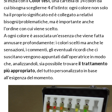
Si inizia con il
Color test
, una cartella di 14 colori da
cui bisogna sceglierne 4 d’istinto: ogni colore non solo
ha il proprio significato ed è collegato a relativi
bisogni/problematiche, ma è importante anche
l’ordine con cui viene scelto.
A ogni colore è associata un’essenza che viene fatta
annusare profondamente: i colori scelti ma anche le
sensazioni, i commenti, gli eventuali ricordi che ci
suscitano vengono appuntati dall’operatrice in modo
che, analizzandoli, sia possibile trovare
il trattamento
più appropriato,
del tutto personalizzato in base
all’esigenza del momento.