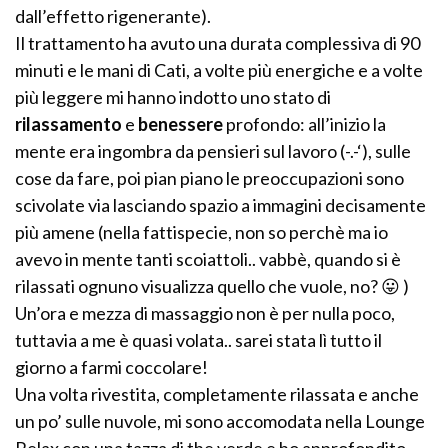
dall’effetto rigenerante).
Il trattamento ha avuto una durata complessiva di 90
minuti e le mani di Cati, a volte più energiche e a volte
più leggere mi hanno indotto uno stato di
rilassamento
e
benessere
profondo: all’inizio la
mente era ingombra da pensieri sul lavoro (-.-‘), sulle
cose da fare, poi pian piano le preoccupazioni sono
scivolate via lasciando spazio a immagini decisamente
più amene (nella fattispecie, non so perchè ma io
avevo in mente tanti scoiattoli.. vabbè, quando si è
rilassati ognuno visualizza quello che vuole, no? 😛 )
Un’ora e mezza di massaggio non è per nulla poco,
tuttavia a me è quasi volata.. sarei stata lì tutto il
giorno a farmi coccolare!
Una volta rivestita, completamente rilassata e anche
un po’ sulle nuvole, mi sono accomodata nella Lounge
Relax con una tazza di the verde e ho approfondito