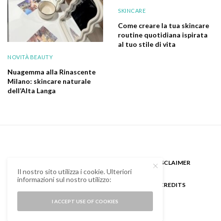
SKINCARE
Come creare la tua skincare
routine quotidiana ispirata
al tuo stile di vita
NOVITÀ BEAUTY
Nuagemma alla Rinascente
Milano: skincare naturale
dell’Alta Langa
CHI SONO
GUEST BLOGGER
DISCLAIMER
Il nostro sito utilizza i cookie. Ulteriori
informazioni sul nostro utilizzo:
COOKIE POLICY E PRIVACY
CREDITS
I ACCEPT USE OF COOKIES