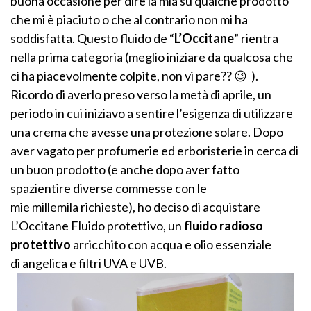
buona occasione per dire la mia su qualche prodotto
che mi è piaciuto o che al contrario non mi ha
soddisfatta. Questo fluido de “
L’Occitane
” rientra
nella prima categoria (meglio iniziare da qualcosa che
ci ha piacevolmente colpite, non vi pare?? 😉 ).
Ricordo di averlo preso verso la metà di aprile, un
periodo in cui iniziavo a sentire l’esigenza di utilizzare
una crema che avesse una protezione solare. Dopo
aver vagato per profumerie ed erboristerie in cerca di
un buon prodotto (e anche dopo aver fatto
spazientire diverse commesse con le
mie millemila richieste), ho deciso di acquistare
L’Occitane Fluido protettivo, un
fluido radioso
protettivo
arricchito con acqua e olio essenziale
di angelica e filtri UVA e UVB.