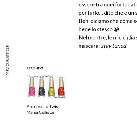
essere tra quei fortunat
per farlo… dite che è un
Beh, diciamo che come sec
bene lo stesso 😀
Nel mentre, le mie ciglia
mascara:
stay tuned
!
PREVIOUS ARTICLE
READ NEXT
Anteprima: Twist
Mania Collistar