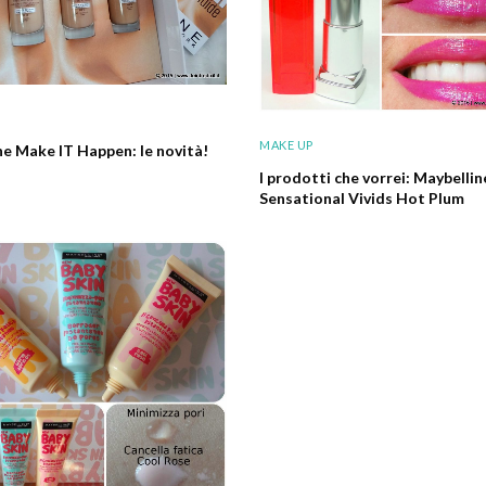
MAKE UP
ne Make IT Happen: le novità!
I prodotti che vorrei: Maybelli
Sensational Vivids Hot Plum