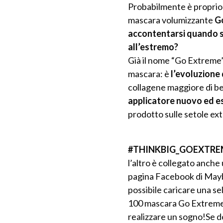
Probabilmente è proprio 
mascara volumizzante
G
accontentarsi quando s
all’estremo?
Già il nome “Go Extreme”
mascara: è
l’evoluzione
collagene maggiore di be
applicatore nuovo ed e
prodotto sulle setole extr
#THINKBIG_GOEXTRE
l’altro è collegato anche
pagina Facebook di Mayb
possibile caricare una se
100 mascara Go Extreme 
realizzare un sogno!Se d