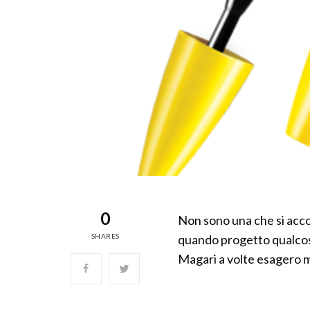
0
Non sono una che si acco
SHARES
quando progetto qualcosa
Magari a volte esagero m