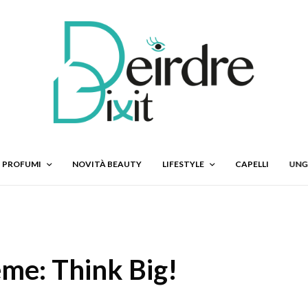
PROFUMI
NOVITÀ BEAUTY
LIFESTYLE
CAPELLI
UNG
me: Think Big!