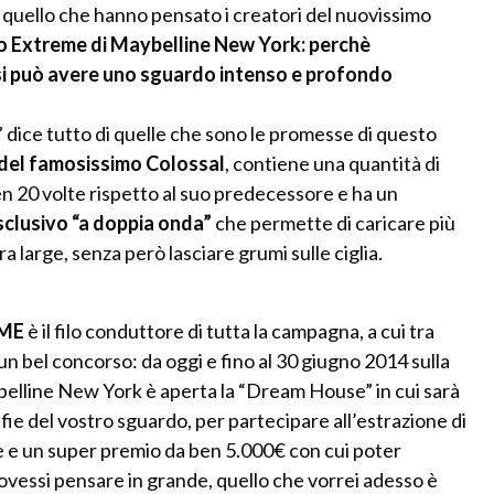
quello che hanno pensato i creatori del nuovissimo
o Extreme di Maybelline New York: perchè
i può avere uno sguardo intenso e profondo
 dice tutto di quelle che sono le promesse di questo
 del famosissimo Colossal
, contiene una quantità di
n 20 volte rispetto al suo predecessore e ha un
sclusivo “a doppia onda”
che permette di caricare più
a large, senza però lasciare grumi sulle ciglia.
ME
è il filo conduttore di tutta la campagna, a cui tra
 un bel concorso: da oggi e fino al 30 giugno 2014 sulla
elline New York è aperta la “Dream House” in cui sarà
lfie del vostro sguardo, per partecipare all’estrazione di
e un super premio da ben 5.000€ con cui poter
ovessi pensare in grande, quello che vorrei adesso è