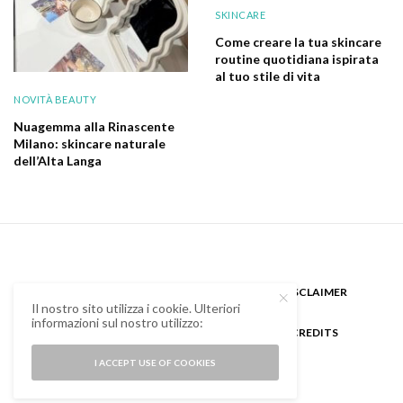
SKINCARE
Come creare la tua skincare
routine quotidiana ispirata
al tuo stile di vita
NOVITÀ BEAUTY
Nuagemma alla Rinascente
Milano: skincare naturale
dell’Alta Langa
CHI SONO
GUEST BLOGGER
DISCLAIMER
Il nostro sito utilizza i cookie. Ulteriori
informazioni sul nostro utilizzo:
COOKIE POLICY E PRIVACY
CREDITS
I ACCEPT USE OF COOKIES