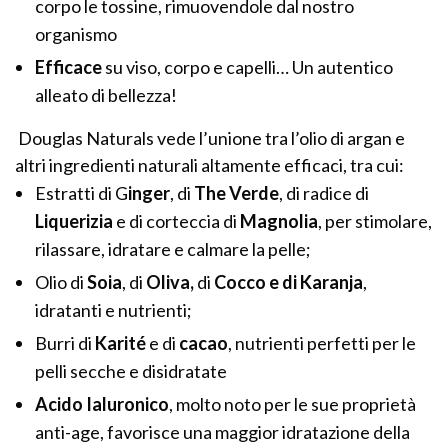
corpo le tossine, rimuovendole dal nostro
organismo
Efficace
su viso, corpo e capelli… Un autentico
alleato di bellezza!
Douglas Naturals vede l’unione tra l’olio di argan e
altri ingredienti naturali altamente efficaci, tra cui:
Estratti di G
inger
, di
The Verde
, di radice di
Liquerizia
e di corteccia di
Magnolia
, per stimolare,
rilassare, idratare e calmare la pelle;
Olio di
Soia
, di
Oliva,
di
Cocco e di Karanja
,
idratanti e nutrienti;
Burri di
Karité
e di
cacao
, nutrienti perfetti per le
pelli secche e disidratate
Acido Ialuronico
, molto noto per le sue proprietà
anti-age, favorisce una maggior idratazione della