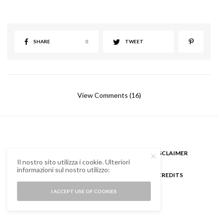
SHARE
0
TWEET
View Comments (16)
CHI SONO
GUEST BLOGGER
DISCLAIMER
Il nostro sito utilizza i cookie. Ulteriori
informazioni sul nostro utilizzo:
COOKIE POLICY E PRIVACY
CREDITS
I ACCEPT USE OF COOKIES