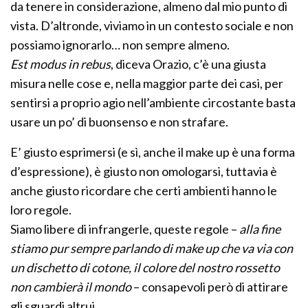
da tenere in considerazione, almeno dal mio punto di
vista. D’altronde, viviamo in un contesto sociale e non
possiamo ignorarlo… non sempre almeno.
Est modus in rebus
, diceva Orazio, c’è una giusta
misura nelle cose e, nella maggior parte dei casi, per
sentirsi a proprio agio nell’ambiente circostante basta
usare un po’ di buonsenso e non strafare.
E’ giusto esprimersi (e sì, anche il make up è una forma
d’espressione), è giusto non omologarsi, tuttavia è
anche giusto ricordare che certi ambienti hanno le
loro regole.
Siamo libere di infrangerle, queste regole –
alla fine
stiamo pur sempre parlando di make up che va via con
un dischetto di cotone, il colore del nostro rossetto
non cambierà il mondo
– consapevoli però di attirare
gli sguardi altrui.