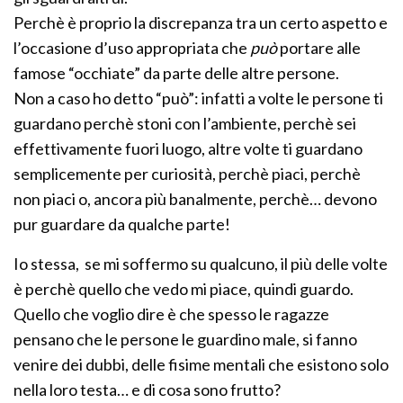
Perchè è proprio la discrepanza tra un certo aspetto e
l’occasione d’uso appropriata che
può
portare alle
famose “occhiate” da parte delle altre persone.
Non a caso ho detto “può”: infatti a volte le persone ti
guardano perchè stoni con l’ambiente, perchè sei
effettivamente fuori luogo, altre volte ti guardano
semplicemente per curiosità, perchè piaci, perchè
non piaci o, ancora più banalmente, perchè… devono
pur guardare da qualche parte!
Io stessa, se mi soffermo su qualcuno, il più delle volte
è perchè quello che vedo mi piace, quindi guardo.
Quello che voglio dire è che spesso le ragazze
pensano che le persone le guardino male, si fanno
venire dei dubbi, delle fisime mentali che esistono solo
nella loro testa… e di cosa sono frutto?