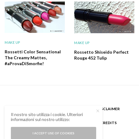
MAKE UP
MAKE UP
Rossetti Color Sensational
Rossetto Shiseido Perfect
The Creamy Mattes,
Rouge 452 Tulip
#aProvaDiSmorfie!
CHI SONO
GUEST BLOGGER
DISCLAIMER
Il nostro sito utilizza i cookie. Ulteriori
informazioni sul nostro utilizzo:
COOKIE POLICY E PRIVACY
CREDITS
I ACCEPT USE OF COOKIES