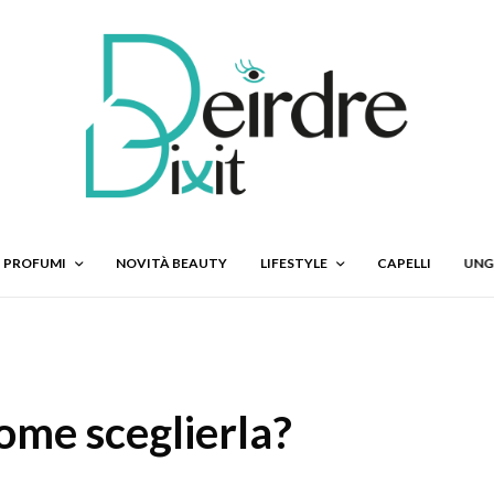
PROFUMI
NOVITÀ BEAUTY
LIFESTYLE
CAPELLI
UNG
come sceglierla?