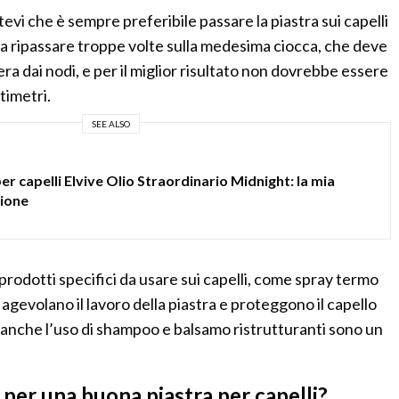
evi che è sempre preferibile passare la piastra sui capelli
na ripassare troppe volte sulla medesima ciocca, che deve
era dai nodi, e per il miglior risultato non dovrebbe essere
ntimetri.
SEE ALSO
er capelli Elvive Olio Straordinario Midnight: la mia
ione
prodotti specifici da usare sui capelli, come spray termo
e agevolano il lavoro della piastra e proteggono il capello
 anche l’uso di shampoo e balsamo ristrutturanti sono un
er una buona piastra per capelli?