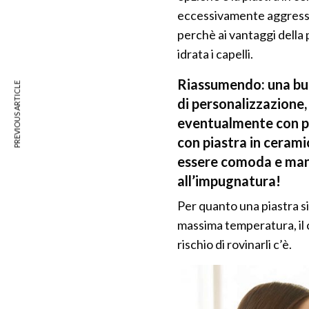
eccessivamente aggressiva
perchè ai vantaggi della
idrata i capelli.
Riassumendo: una buo
PREVIOUS ARTICLE
di personalizzazione,
eventualmente con pr
con piastra in cerami
essere comoda e man
all’impugnatura!
Per quanto una piastra sia
massima temperatura, il c
rischio di rovinarli c’è.