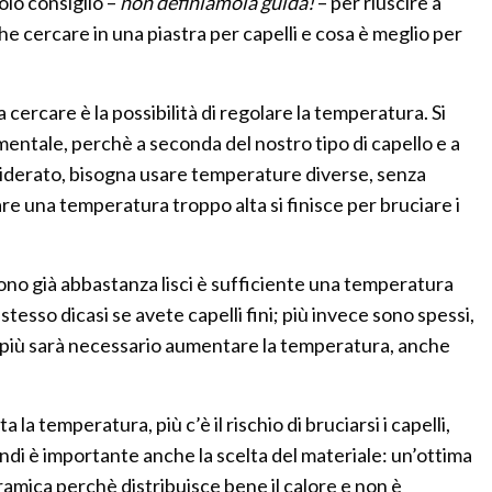
olo consiglio –
non definiamola guida!
– per riuscire a
che cercare in una piastra per capelli e cosa è meglio per
 cercare è la possibilità di regolare la temperatura. Si
entale, perchè a seconda del nostro tipo di capello e a
iderato, bisogna usare temperature diverse, senza
are una temperatura troppo alta si finisce per bruciare i
sono già abbastanza lisci è sufficiente una temperatura
stesso dicasi se avete capelli fini; più invece sono spessi,
ire, più sarà necessario aumentare la temperatura, anche
 la temperatura, più c’è il rischio di bruciarsi i capelli,
ndi è importante anche la scelta del materiale: un’ottima
eramica perchè distribuisce bene il calore e non è