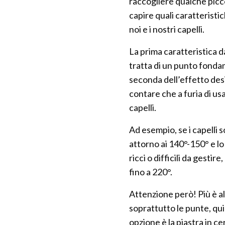
raccogliere qualche picc
capire quali caratteristi
noi e i nostri capelli.
La prima caratteristica da
tratta di un punto fondam
seconda dell’effetto des
contare che a furia di us
capelli.
Ad esempio, se i capelli 
attorno ai 140°-150° e lo 
ricci o difficili da gest
fino a 220°.
Attenzione però! Più è alta
soprattutto le punte, qui
opzione è la piastra in c