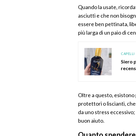
Quando la usate, ricordat
asciutti e che non bisog
essere ben pettinata, lib
più larga di un paio di ce
CAPELLI
Siero p
recens
Oltre a questo, esistono 
protettori o liscianti, ch
da uno stress eccessivo;
buon aiuto.
Quanto spendere p