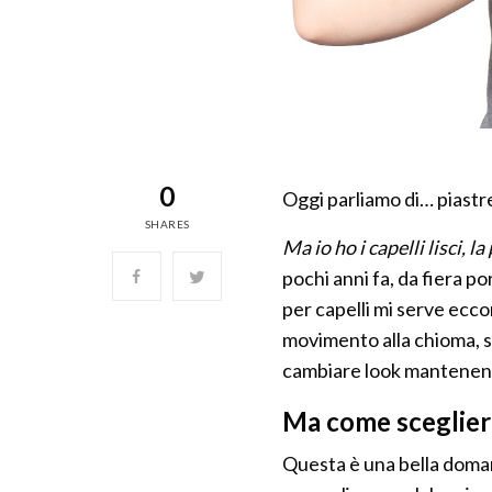
0
Oggi parliamo di… piastre
SHARES
Ma io ho i capelli lisci, 
pochi anni fa, da fiera po
per capelli mi serve eccom
movimento alla chioma, si
cambiare look mantenen
Ma come scegliere 
Questa è una bella doman