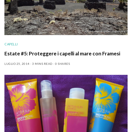
CAPELLI
Estate #5: Proteggere i capelli al mare con Framesi
LUGLIO 25, 2014
3 MINS READ
0 SHARES