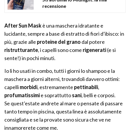
recensione
After Sun Mask
è una maschera idratante e
lucidante, sempre a base di estratto di fiori d’ibisco: in
più, grazie alle
proteine del grano
dal potere
ristrutturante
, i capelli sono come
rigenerati
(e si
sente!) in pochi minuti.
Io li ho usati in combo, tutti i giorni lo shampoo e la
maschera a giorni alterni, trovandoli davvero ottimi:
capelli
morbidi
, estremamente
pettinabili
,
profumatissimi
e soprattutto
sani
, belli e corposi.
Se quest’estate andrete al mare o pensate di passare
tanto tempo in piscina, questa linea è assolutamente
consigliata e se la provate sono sicura che ve ne
innamorerete come me.