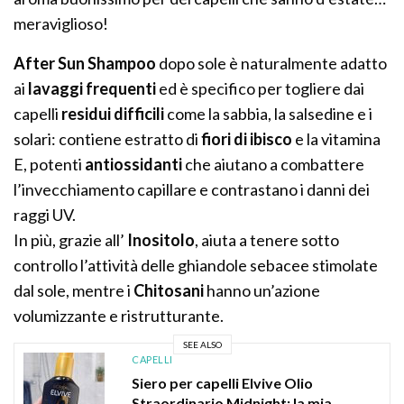
meraviglioso!
After Sun Shampoo
dopo sole è naturalmente adatto
ai
lavaggi frequenti
ed è specifico per togliere dai
capelli
residui difficili
come la sabbia, la salsedine e i
solari: contiene estratto di
fiori di ibisco
e la vitamina
E, potenti
antiossidanti
che aiutano a combattere
l’invecchiamento capillare e contrastano i danni dei
raggi UV.
In più, grazie all’
Inositolo
, aiuta a tenere sotto
controllo l’attività delle ghiandole sebacee stimolate
dal sole, mentre i
Chitosani
hanno un’azione
volumizzante e ristrutturante.
SEE ALSO
CAPELLI
Siero per capelli Elvive Olio
Straordinario Midnight: la mia