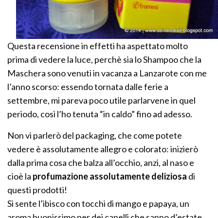
Questa recensione in effetti ha aspettato molto
prima di vedere la luce, perchè sia lo Shampoo che la
Maschera sono venuti in vacanza a Lanzarote con me
l’anno scorso: essendo tornata dalle ferie a
settembre, mi pareva poco utile parlarvene in quel
periodo, così l’ho tenuta “in caldo” fino ad adesso.
Non vi parlerò del packaging, che come potete
vedere è assolutamente allegro e colorato: inizierò
dalla prima cosa che balza all’occhio, anzi, al naso e
cioè la
profumazione assolutamente deliziosa
di
questi prodotti!
Si sente l’ibisco con tocchi di mango e papaya, un
aroma buonissimo per dei capelli che sanno d’estate…