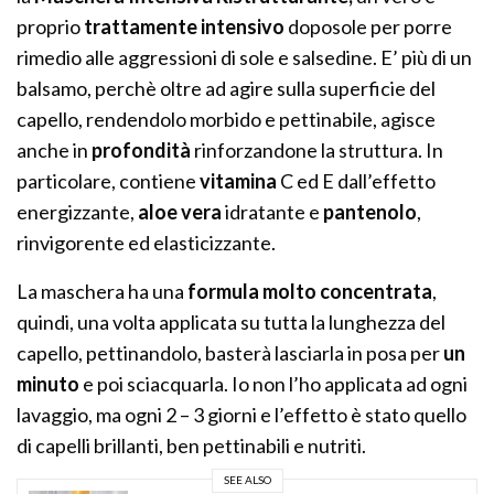
proprio
trattamente intensivo
doposole per porre
rimedio alle aggressioni di sole e salsedine. E’ più di un
balsamo, perchè oltre ad agire sulla superficie del
capello, rendendolo morbido e pettinabile, agisce
anche in
profondità
rinforzandone la struttura. In
particolare, contiene
vitamina
C ed E dall’effetto
energizzante,
aloe vera
idratante e
pantenolo
,
rinvigorente ed elasticizzante.
La maschera ha una
formula molto concentrata
,
quindi, una volta applicata su tutta la lunghezza del
capello, pettinandolo, basterà lasciarla in posa per
un
minuto
e poi sciacquarla. Io non l’ho applicata ad ogni
lavaggio, ma ogni 2 – 3 giorni e l’effetto è stato quello
di capelli brillanti, ben pettinabili e nutriti.
SEE ALSO