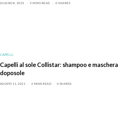
GIUGNO 8, 2023
3 MINS READ
0 SHARES
CAPELLI
Capelli al sole Collistar: shampoo e maschera
doposole
AGOSTO 11, 2021
2 MINS READ
0 SHARES