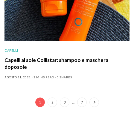
CAPELLI
Capelli al sole Collistar: shampoo e maschera
doposole
AGOSTO 11, 2021
2 MINS READ
0 SHARES
1
2
3
…
7