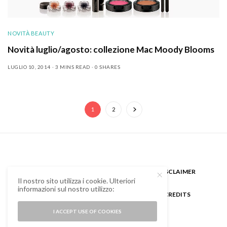
NOVITÀ BEAUTY
Novità luglio/agosto: collezione Mac Moody Blooms
LUGLIO 10, 2014
3 MINS READ
0 SHARES
1
2
CHI SONO
GUEST BLOGGER
DISCLAIMER
Il nostro sito utilizza i cookie. Ulteriori
informazioni sul nostro utilizzo:
COOKIE POLICY E PRIVACY
CREDITS
I ACCEPT USE OF COOKIES