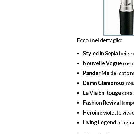
Eccoli nel dettaglio:
Styled in Sepia
beige 
Nouvelle Vogue
rosa 
Pander Me
delicato 
Damn Glamorous
ros
Le Vie En Rouge
coral
Fashion Revival
lampo
Heroine
violetto viva
Living Legend
prugna