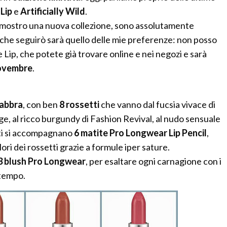
Lip
e
Artificially Wild
.
mostro una nuova collezione, sono assolutamente
e che seguirò sarà quello delle mie preferenze: non posso
Lip, che potete già trovare online e nei negozi e sarà
 novembre
.
labbra
, con ben
8 rossetti
che vanno dal fucsia vivace di
e, al ricco burgundy di Fashion Revival, al nudo sensuale
esti si accompagnano
6 matite Pro Longwear Lip Pencil
,
ori dei rossetti grazie a formule iper sature.
3 blush Pro Longwear
, per esaltare ogni carnagione con i
 tempo.