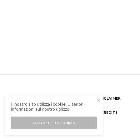
CHI SONO
GUEST BLOGGER
DISCLAIMER
Il nostro sito utilizza i cookie. Ulteriori
informazioni sul nostro utilizzo:
COOKIE POLICY E PRIVACY
CREDITS
I ACCEPT USE OF COOKIES