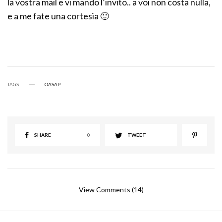
la vostra mail e vi mando l’invito.. a voi non costa nulla,
e a me fate una cortesia 🙂
TAGS
OASAP
SHARE
0
TWEET
View Comments (14)