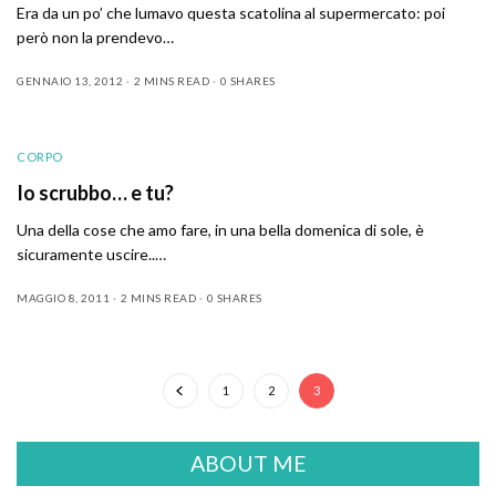
Era da un po’ che lumavo questa scatolina al supermercato: poi
però non la prendevo…
GENNAIO 13, 2012
2 MINS READ
0 SHARES
CORPO
Io scrubbo… e tu?
Una della cose che amo fare, in una bella domenica di sole, è
sicuramente uscire..…
MAGGIO 8, 2011
2 MINS READ
0 SHARES
1
2
3
ABOUT ME