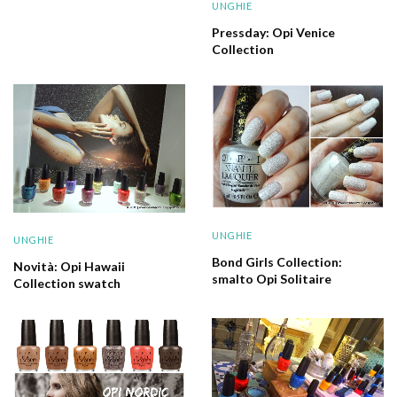
UNGHIE
Pressday: Opi Venice
Collection
UNGHIE
UNGHIE
Bond Girls Collection:
Novità: Opi Hawaii
smalto Opi Solitaire
Collection swatch