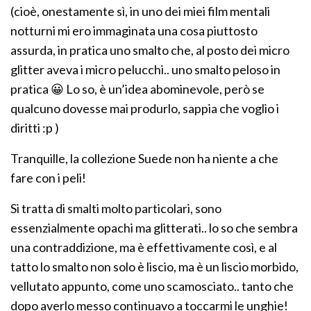
(cioè, onestamente sì, in uno dei miei film mentali
notturni mi ero immaginata una cosa piuttosto
assurda, in pratica uno smalto che, al posto dei micro
glitter aveva i micro pelucchi.. uno smalto peloso in
pratica 😀 Lo so, è un’idea abominevole, però se
qualcuno dovesse mai produrlo, sappia che voglio i
diritti :p )
Tranquille, la collezione Suede non ha niente a che
fare con i peli!
Si tratta di smalti molto particolari, sono
essenzialmente opachi ma glitterati.. lo so che sembra
una contraddizione, ma è effettivamente così, e al
tatto lo smalto non solo è liscio, ma è un liscio morbido,
vellutato appunto, come uno scamosciato.. tanto che
dopo averlo messo continuavo a toccarmi le unghie!