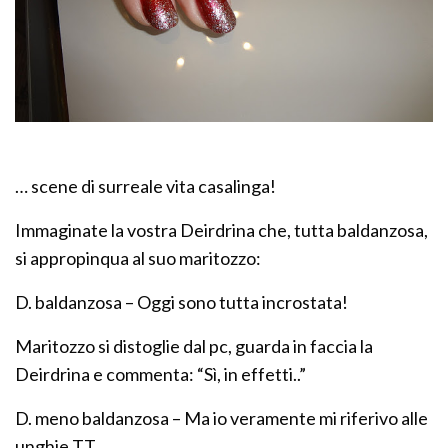
… scene di surreale vita casalinga!
Immaginate la vostra Deirdrina che, tutta baldanzosa,
si appropinqua al suo maritozzo:
D. baldanzosa – Oggi sono tutta incrostata!
Maritozzo si distoglie dal pc, guarda in faccia la
Deirdrina e commenta: “Sì, in effetti..”
D. meno baldanzosa – Ma io veramente mi riferivo alle
unghie T.T