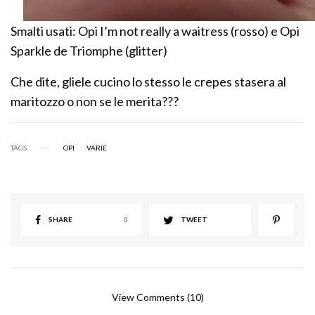
Smalti usati: Opi I’m not really a waitress (rosso) e Opi
Sparkle de Triomphe (glitter)
Che dite, gliele cucino lo stesso le crepes stasera al
maritozzo o non se le merita???
TAGS
OPI
VARIE
SHARE
0
TWEET
View Comments (10)