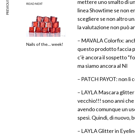
PREVIOUS ARTICLE
mettere uno smalto di u
READ NEXT
linea Showtime se non er
scegliere se non altro u
la valutazione non può an
– MAVALA Colorfix: anche
Nails of the… week!
questo prodotto faccia pa
c’è ancora il sospetto “
ma siamo ancora al NI
– PATCH PAYOT: non li co
– LAYLA Mascara glitter G
vecchio!!! sono anni che
avendo comunque un uso 
spesi. Quindi, di nuovo,
– LAYLA Glitter in Eyelin