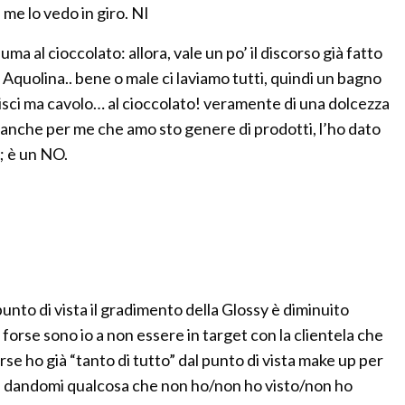
e lo vedo in giro. NI
al cioccolato: allora, vale un po’ il discorso già fatto
Aquolina.. bene o male ci laviamo tutti, quindi un bagno
tisci ma cavolo… al cioccolato! veramente di una dolcezza
anche per me che amo sto genere di prodotti, l’ho dato
a; è un NO.
nto di vista il gradimento della Glossy è diminuito
o, forse sono io a non essere in target con la clientela che
se ho già “tanto di tutto” dal punto di vista make up per
rmi dandomi qualcosa che non ho/non ho visto/non ho