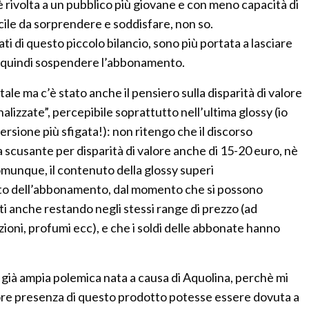
 è rivolta a un pubblico più giovane e con meno capacità di
cile da sorprendere e soddisfare, non so.
tati di questo piccolo bilancio, sono più portata a lasciare
e quindi sospendere l’abbonamento.
le ma c’è stato anche il pensiero sulla disparità di valore
alizzate”, percepibile soprattutto nell’ultima glossy (io
rsione più sfigata!): non ritengo che il discorso
 scusante per disparità di valore anche di 15-20 euro, nè
omunque, il contenuto della glossy superi
o dell’abbonamento, dal momento che si possono
i anche restando negli stessi range di prezzo (ad
ioni, profumi ecc), e che i soldi delle abbonate hanno
a già ampia polemica nata a causa di Aquolina, perchè mi
ore presenza di questo prodotto potesse essere dovuta a