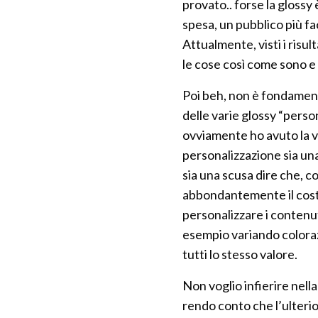
provato.. forse la glossy
spesa, un pubblico più fa
Attualmente, visti i risul
le cose così come sono 
Poi beh, non è fondamenta
delle varie glossy “person
ovviamente ho avuto la ve
personalizzazione sia una
sia una scusa dire che, c
abbondantemente il cost
personalizzare i contenut
esempio variando coloraz
tutti lo stesso valore.
Non voglio infierire nell
rendo conto che l’ulteri