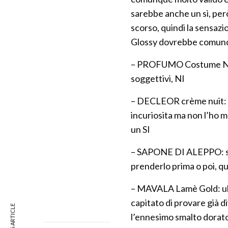
sarebbe anche un sì, però
scorso, quindi la sensazi
Glossy dovrebbe comunqu
– PROFUMO Costume Nati
soggettivi, NI
– DECLEOR crème nuit: ma
incuriosita ma non l’ho m
un SI
– SAPONE DI ALEPPO: sen
prenderlo prima o poi, qu
– MAVALA Lamè Gold: uhm
capitato di provare già di
l’ennesimo smalto dorato