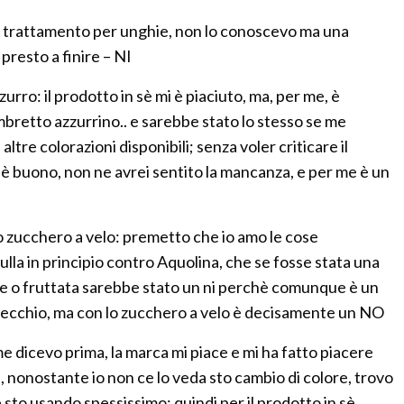
trattamento per unghie, non lo conoscevo ma una
resto a finire – NI
ro: il prodotto in sè mi è piaciuto, ma, per me, è
retto azzurrino.. e sarebbe stato lo stesso se me
ltre colorazioni disponibili; senza voler criticare il
 buono, non ne avrei sentito la mancanza, e per me è un
zucchero a velo: premetto che io amo le cose
lla in principio contro Aquolina, che se fosse stata una
e o fruttata sarebbe stato un ni perchè comunque è un
vecchio, ma con lo zucchero a velo è decisamente un NO
e dicevo prima, la marca mi piace e mi ha fatto piacere
, nonostante io non ce lo veda sto cambio di colore, trovo
sto usando spessissimo; quindi per il prodotto in sè