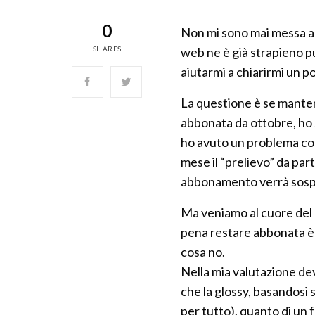
0
Non mi sono mai messa a 
SHARES
web ne è già strapieno p
aiutarmi a chiarirmi un p
La questione è se mante
abbonata da ottobre, ho 
ho avuto un problema con
mese il “prelievo” da part
abbonamento verrà sospes
Ma veniamo al cuore del p
pena restare abbonata è 
cosa no.
Nella mia valutazione de
che la glossy, basandosi 
per tutto), quanto di un f