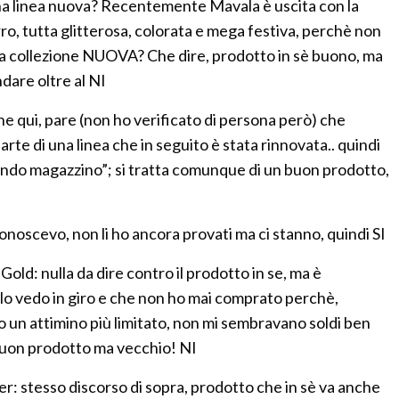
na linea nuova? Recentemente Mavala è uscita con la
ro, tutta glitterosa, colorata e mega festiva, perchè non
na collezione NUOVA? Che dire, prodotto in sè buono, ma
dare oltre al NI
 qui, pare (non ho verificato di persona però) che
rte di una linea che in seguito è stata rinnovata.. quindi
fondo magazzino”; si tratta comunque di un buon prodotto,
noscevo, non li ho ancora provati ma ci stanno, quindi SI
old: nulla da dire contro il prodotto in se, ma è
 lo vedo in giro e che non ho mai comprato perchè,
un attimino più limitato, non mi sembravano soldi ben
 buon prodotto ma vecchio! NI
er: stesso discorso di sopra, prodotto che in sè va anche