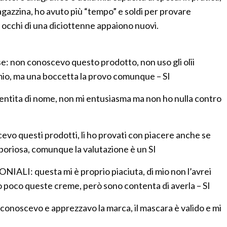
agazzina, ho avuto più “tempo” e soldi per provare
i occhi di una diciottenne appaiono nuovi.
: non conoscevo questo prodotto, non uso gli olii
mio, ma una boccetta la provo comunque – SI
ntita di nome, non mi entusiasma ma non ho nulla contro
o questi prodotti, li ho provati con piacere anche se
boriosa, comunque la valutazione è un SI
LI: questa mi è proprio piaciuta, di mio non l’avrei
 poco queste creme, però sono contenta di averla – SI
oscevo e apprezzavo la marca, il mascara è valido e mi