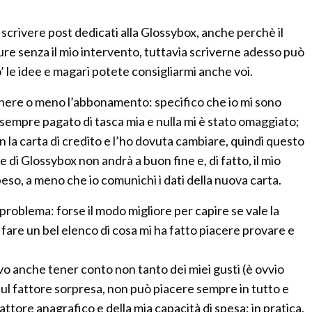
scrivere post dedicati alla Glossybox, anche perchè il
ure senza il mio intervento, tuttavia scriverne adesso può
o’ le idee e magari potete consigliarmi anche voi.
nere o meno l’abbonamento: specifico che io mi sono
sempre pagato di tasca mia e nulla mi è stato omaggiato;
 la carta di credito e l’ho dovuta cambiare, quindi questo
e di Glossybox non andrà a buon fine e, di fatto, il mio
o, a meno che io comunichi i dati della nuova carta.
roblema: forse il modo migliore per capire se vale la
fare un bel elenco di cosa mi ha fatto piacere provare e
vo anche tener conto non tanto dei miei gusti (è ovvio
sul fattore sorpresa, non può piacere sempre in tutto e
attore anagrafico e della mia capacità di spesa: in pratica,