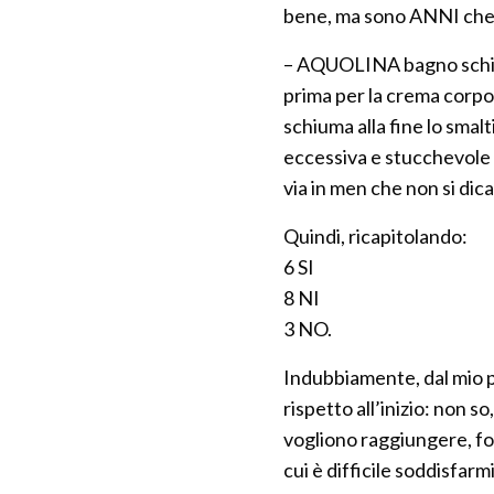
bene, ma sono ANNI che m
– AQUOLINA bagno schiuma 
prima per la crema corpo 
schiuma alla fine lo smal
eccessiva e stucchevole 
via in men che non si dic
Quindi, ricapitolando:
6 SI
8 NI
3 NO.
Indubbiamente, dal mio pu
rispetto all’inizio: non s
vogliono raggiungere, for
cui è difficile soddisfa