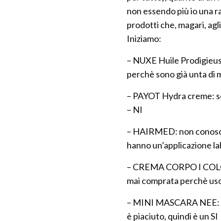
non essendo più io una r
prodotti che, magari, agl
Iniziamo:
– NUXE Huile Prodigieuse
perchè sono già unta di 
– PAYOT Hydra creme: se
– NI
– HAIRMED: non conoscev
hanno un’applicazione la
– CREMA CORPO I COLONIA
mai comprata perchè uso
– MINI MASCARA NEE: con
è piaciuto, quindi è un SI