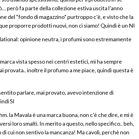
… però fa parte della collezione estiva uscita l’anno
one del “fondo di magazzino” purtroppo c’è, e visto che la
e proporre prodotti nuovi, non ci siamo! Quindi è un NI
onal: opinione neutra, i profumi sono estremamente
rca vista spesso nei centri estetici, mi ha sempre
ai provata.. inoltre il profumo a me piace, quindi questa è
tito parlare, mai provato, avevo intenzione di
indi SI
. la Mavala è una marca buona, non c’è che dire, e mi è
versi loro smalti. In merito a questo, nello specifico.. beh,
 di cui non sentivo la mancanza! Ma cavoli, perchè non