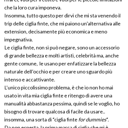
che la loro cura imponeva.
Insomma, tutto questo per dirvi che mi sta venendo il
trip delle ciglia finte, che mi paiono un’alternativa alle
extension, decisamente più economica e meno
impegnativa.
Le ciglia finte, non si può negare, sono un accessorio
di grande bellezza e molti artisti, celebrità ma, anche
gente comune, le usano per enfatizzare la bellezza
naturale dell’occhio e per creare uno sguardo più
intenso e accattivante.
L’unico piccolissimo problema, è che io non ho mai
usato in vita mia ciglia finte e ritengo di avere una
manualità abbastanza pessima, quindi se le voglio, ho
bisogno di trovare qualcosa di facile da usare..
insomma, una sorta di “ciglia finte
for dummies
“.
Da non esperta, la prima marca di ciglia che mi è