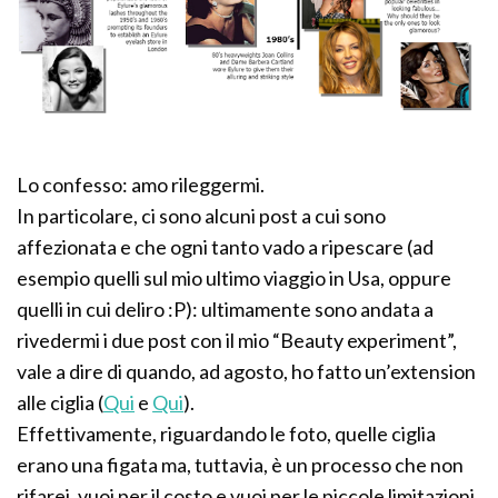
Lo confesso: amo rileggermi.
In particolare, ci sono alcuni post a cui sono
affezionata e che ogni tanto vado a ripescare (ad
esempio quelli sul mio ultimo viaggio in Usa, oppure
quelli in cui deliro :P): ultimamente sono andata a
rivedermi i due post con il mio “Beauty experiment”,
vale a dire di quando, ad agosto, ho fatto un’extension
alle ciglia (
Qui
e
Qui
).
Effettivamente, riguardando le foto, quelle ciglia
erano una figata ma, tuttavia, è un processo che non
rifarei, vuoi per il costo e vuoi per le piccole limitazioni