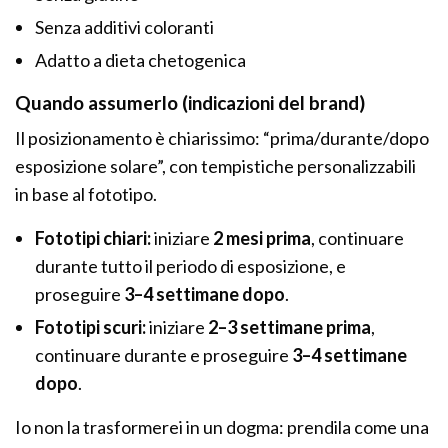
Senza additivi coloranti
Adatto a dieta chetogenica
Quando assumerlo (indicazioni del brand)
Il posizionamento è chiarissimo: “prima/durante/dopo
esposizione solare”, con tempistiche personalizzabili
in base al fototipo.
Fototipi chiari:
iniziare
2 mesi prima
, continuare
durante tutto il periodo di esposizione, e
proseguire
3–4 settimane dopo
.
Fototipi scuri:
iniziare
2–3 settimane prima
,
continuare durante e proseguire
3–4 settimane
dopo
.
Io non la trasformerei in un dogma: prendila come una