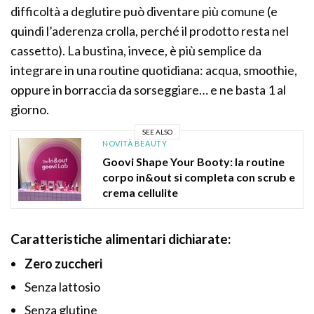
difficoltà a deglutire può diventare più comune (e
quindi l’aderenza crolla, perché il prodotto resta nel
cassetto). La bustina, invece, è più semplice da
integrare in una routine quotidiana: acqua, smoothie,
oppure in borraccia da sorseggiare… e ne basta 1 al
giorno.
SEE ALSO
NOVITÀ BEAUTY
Goovi Shape Your Booty: la routine
corpo in&out si completa con scrub e
crema cellulite
Caratteristiche alimentari dichiarate:
Zero zuccheri
Senza lattosio
Senza glutine