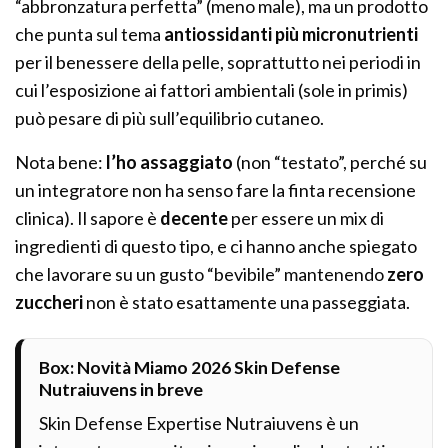
“abbronzatura perfetta” (meno male), ma un prodotto
che punta sul tema
antiossidanti più micronutrienti
per il benessere della pelle, soprattutto nei periodi in
cui l’esposizione ai fattori ambientali (sole in primis)
può pesare di più sull’equilibrio cutaneo.
Nota bene:
l’ho assaggiato
(non “testato”, perché su
un integratore non ha senso fare la finta recensione
clinica). Il sapore è
decente
per essere un mix di
ingredienti di questo tipo, e ci hanno anche spiegato
che lavorare su un gusto “bevibile” mantenendo
zero
zuccheri
non è stato esattamente una passeggiata.
Box: Novità Miamo 2026 Skin Defense
Nutraiuvens in breve
Skin Defense Expertise Nutraiuvens è un