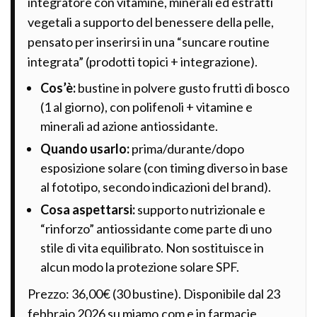
integratore con vitamine, minerali ed estratti
vegetali a supporto del benessere della pelle,
pensato per inserirsi in una “suncare routine
integrata” (prodotti topici + integrazione).
Cos’è:
bustine in polvere gusto frutti di bosco
(1 al giorno), con polifenoli + vitamine e
minerali ad azione antiossidante.
Quando usarlo:
prima/durante/dopo
esposizione solare (con timing diverso in base
al fototipo, secondo indicazioni del brand).
Cosa aspettarsi:
supporto nutrizionale e
“rinforzo” antiossidante come parte di uno
stile di vita equilibrato. Non sostituisce in
alcun modo la protezione solare SPF.
Prezzo: 36,00€ (30 bustine). Disponibile dal 23
febbraio 2026 su miamo.com e in farmacie