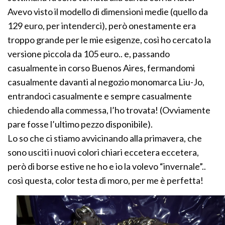
Avevo visto il modello di dimensioni medie (quello da
129 euro, per intenderci), però onestamente era
troppo grande per le mie esigenze, così ho cercato la
versione piccola da 105 euro.. e, passando
casualmente in corso Buenos Aires, fermandomi
casualmente davanti al negozio monomarca Liu-Jo,
entrandoci casualmente e sempre casualmente
chiedendo alla commessa, l’ho trovata! (Ovviamente
pare fosse l’ultimo pezzo disponibile).
Lo so che ci stiamo avvicinando alla primavera, che
sono usciti i nuovi colori chiari eccetera eccetera,
però di borse estive ne ho e io la volevo “invernale”..
così questa, color testa di moro, per me è perfetta!