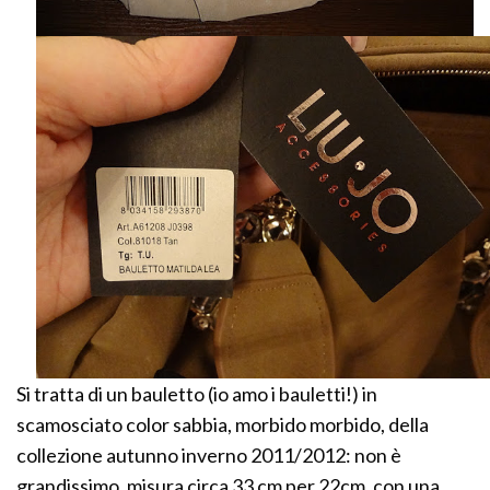
Si tratta di un bauletto (io amo i bauletti!) in
scamosciato color sabbia, morbido morbido, della
collezione autunno inverno 2011/2012: non è
grandissimo, misura circa 33 cm per 22cm, con una